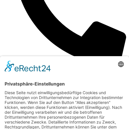
0171 754 2571
Service
Eyevital Screening
Führerscheinsehtest